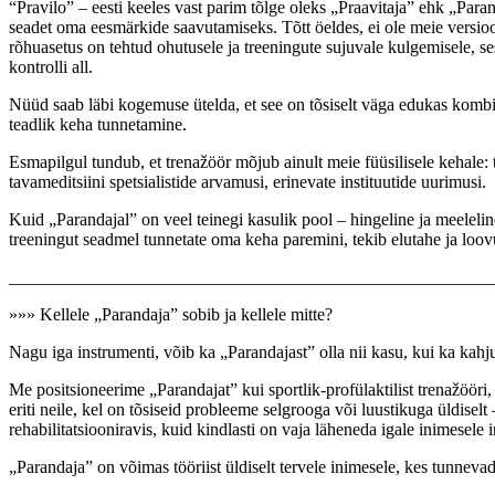
“Pravilo” – eesti keeles vast parim tõlge oleks „Praavitaja” ehk „Pa
seadet oma eesmärkide saavutamiseks. Tõtt öeldes, ei ole meie versio
rõhuasetus on tehtud ohutusele ja treeningute sujuvale kulgemisele, se
kontrolli all.
Nüüd saab läbi kogemuse ütelda, et see on tõsiselt väga edukas kombina
teadlik keha tunnetamine.
Esmapilgul tundub, et trenažöör mõjub ainult meie füüsilisele kehale: tu
tavameditsiini spetsialistide arvamusi, erinevate instituutide uurimusi.
Kuid „Parandajal” on veel teinegi kasulik pool – hingeline ja meeleline
treeningut seadmel tunnetate oma keha paremini, tekib elutahe ja loov
_______________________________________________________
»»» Kellele „Parandaja” sobib ja kellele mitte?
Nagu iga instrumenti, võib ka „Parandajast” olla nii kasu, kui ka kahju.
Me positsioneerime „Parandajat” kui sportlik-profülaktilist trenažööri,
eriti neile, kel on tõsiseid probleeme selgrooga või luustikuga üldiselt
rehabilitatsiooniravis, kuid kindlasti on vaja läheneda igale inimesele 
„Parandaja” on võimas tööriist üldiselt tervele inimesele, kes tunnev