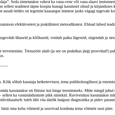
randaja”. Seda nimetatakse vahest ka vana-vene või vana-slaavi instrume
on sellest seadmest täpne koopia kunagi kasutusel olnud ja kirjanduses
st ausalt öeldes on tegemist kaasaegse inimese jaoks vägagi tugevate koo
tsioon efektiivsetest ja praktilistest metoodikatest. Ehtsad iidsed tead
gevdab lihaseid ja kõõluseid, venitab paika liigeseid, sirgendab ja sirut
 tervenemine. Trenazöör aitab (ja see on praktikas järgi proovitud!) puhas
us.
____
 Kõik sõltub kasutaja hetketervisest, tema psühholoogilisest ja emotsionaa
 mida kasutatakse nii füüsise kui hinge treenimiseks. Mitte mingil juhul
 – sellest ka vastunäidustuste pikk nimekiri. Ravivenitusi kasutatakse mit
individuaalselt: tuleb läbi viia täielik haiguse diagnostika ja pidev paran
ad hästi oma keha võimeid ja soovivad kombata tema võimete uusi piire.