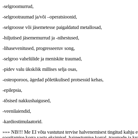
-selgroomurrud,
-selgrootraumad ja/või –operatsioonid,
-selgroosse või jäsemetesse paigaldatud metallosad,
-hiljutised jäsememurrud ja -nihestused,
-lihasevenitused, progresseeruv song,
-selgroo vahelülide ja meniskite traumad,
-pidev valu ükskõik millises selja osas,
-osteoporoos, ägedad põletikulised protsessid kehas,
-epilepsia,
-tõsised nakkushaigused,
-veenilaiendid,
-kardiostimulaatorid.
»»» NB!!! Me EI võta vastutust tervise halvenemisest tingitud kahju ees
sooritamise korra vastu eksimisel, haigestumise korral, traumade ja kroo