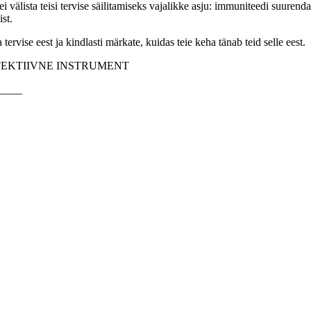
i välista teisi tervise säilitamiseks vajalikke asju: immuniteedi suurend
st.
ervise eest ja kindlasti märkate, kuidas teie keha tänab teid selle eest.
EFEKTIIVNE INSTRUMENT
____