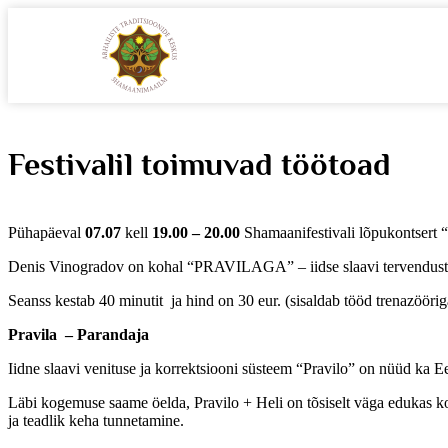
Festivalil toimuvad töötoad
Pühapäeval
07.07
kell
19.00 – 20.00
Shamaanifestivali lõpukontsert 
Denis Vinogradov on kohal “PRAVILAGA” – iidse slaavi tervendust
Seanss kestab 40 minutit ja hind on 30 eur. (sisaldab tööd trenazööriga
Pravila – Parandaja
Iidne slaavi venituse ja korrektsiooni süsteem “Pravilo” on nüüd ka E
Läbi kogemuse saame öelda, Pravilo + Heli on tõsiselt väga edukas komb
ja teadlik keha tunnetamine.