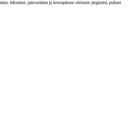
amist, liikumist, päevarütmi ja korrapärase söömise järgimist, puhast