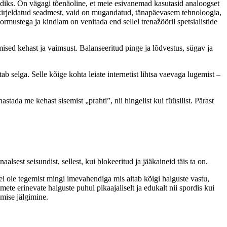
ndiks. On vägagi tõenäoline, et meie esivanemad kasutasid analoogset
 kirjeldatud seadmest, vaid on mugandatud, tänapäevasem tehnoloogia,
rmustega ja kindlam on venitada end sellel trenažööril spetsialistide
mised kehast ja vaimsust. Balanseeritud pinge ja lõdvestus, sügav ja
ab selga. Selle kõige kohta leiate internetist lihtsa vaevaga lugemist –
tada me kehast sisemist „prahti”, nii hingelist kui füüsilist. Pärast
lsest seisundist, sellest, kui blokeeritud ja jääkaineid täis ta on.
 ei ole tegemist mingi imevahendiga mis aitab kõigi haiguste vastu,
mete erinevate haiguste puhul pikaajaliselt ja edukalt nii spordis kui
emise jälgimine.