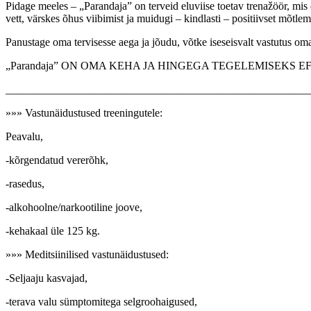
Pidage meeles – „Parandaja” on terveid eluviise toetav trenažöör, mis e
vett, värskes õhus viibimist ja muidugi – kindlasti – positiivset mõtlemi
Panustage oma tervisesse aega ja jõudu, võtke iseseisvalt vastutus oma t
„Parandaja” ON OMA KEHA JA HINGEGA TEGELEMISEKS 
_______________________________________________________
»»» Vastunäidustused treeningutele:
Peavalu,
-kõrgendatud vererõhk,
-rasedus,
-alkohoolne/narkootiline joove,
-kehakaal üle 125 kg.
»»» Meditsiinilised vastunäidustused:
-Seljaaju kasvajad,
-terava valu sümptomitega selgroohaigused,