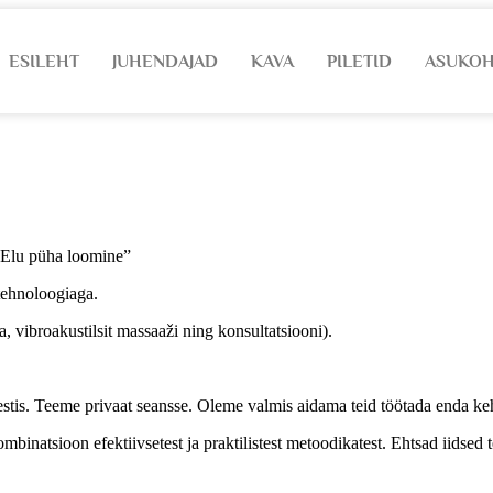
ESILEHT
JUHENDAJAD
KAVA
PILETID
ASUKO
“Elu püha loomine”
ehnoloogiaga.
, vibroakustilsit massaaži ning konsultatsiooni).
estis. Teeme privaat seansse. Oleme valmis aidama teid töötada enda keh
inatsioon efektiivsetest ja praktilistest metoodikatest. Ehtsad iidsed 