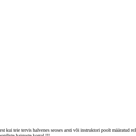
t kui teie tervis halvenes seoses arsti või instruktori poolt määratud r
niliste haiguste korral !!!