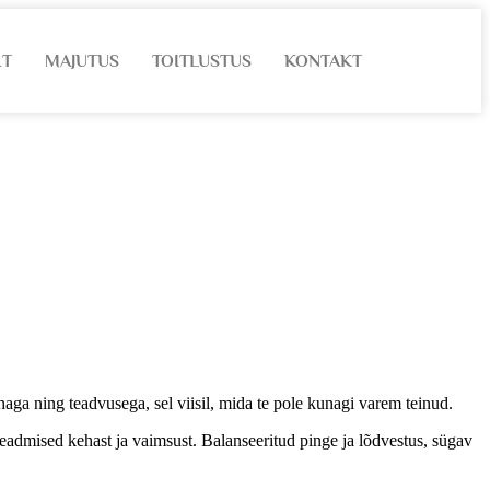
HT
MAJUTUS
TOITLUSTUS
KONTAKT
aga ning teadvusega, sel viisil, mida te pole kunagi varem teinud.
teadmised kehast ja vaimsust. Balanseeritud pinge ja lõdvestus, sügav